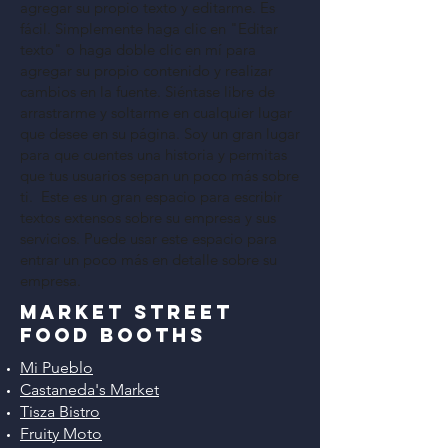
agregar su propio texto y editarme. Es
fácil. Simplemente haga clic en "Editar
texto" o haga doble clic en mí para
agregar su propio contenido y realizar
cambios en la fuente. Siéntase libre de
arrastrarme y soltarme en cualquier lugar
que desee en su página. Soy un gran lugar
para que cuentes una historia y permitas
que tus usuarios sepan un poco más sobre
ti. Este es un gran espacio para escribir
textos extensos sobre su empresa y sus
servicios. Puede usar este espacio para
entrar un poco más en detalle sobre su
empresa.
Market Street
Food Booths
Mi Pueblo
Castaneda's Market
Tisza Bistro
Fruity Moto