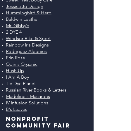
Jessica Jo Design
Hummingbird & Herb
Baldwin Leather
Mr. Gibby's
2 DYE 4
Windsor Bike & Sport
Rainbow Iris Designs
Rodriguez Alebrijes
Erin Rose
Odin's Organic
Hush Up
I Am A Boy
Tie Dye Planet
Russian River Books & Letters
Madeline's Macarons
IV Infusion Solutions
B's Leaves
nonprofit
community fair